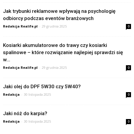
Jak trybunki reklamowe wpływają na psychologię
odbiorcy podczas eventów branżowych
Redakcja Realife.pl
-
29 grudnia 2025
0
Kosiarki akumulatorowe do trawy czy kosiarki
spalinowe – które rozwiązanie najlepiej sprawdzi się
w...
Redakcja Realife.pl
-
29 grudnia 2025
0
Jaki olej do DPF 5W30 czy 5W40?
Redakcja
-
30 listopada 2025
0
Jaki nóż do karpia?
Redakcja
-
30 listopada 2025
0