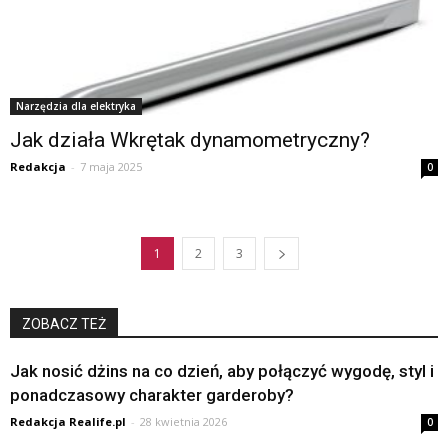
Narzędzia dla elektryka
Jak działa Wkrętak dynamometryczny?
Redakcja
-
7 maja 2025
0
1
2
3
ZOBACZ TEŻ
Jak nosić dżins na co dzień, aby połączyć wygodę, styl i
ponadczasowy charakter garderoby?
Redakcja Realife.pl
-
28 kwietnia 2026
0