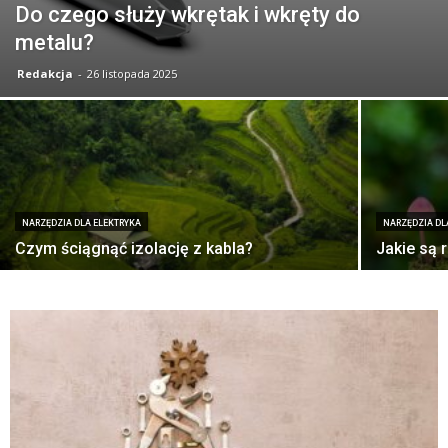
Do czego służy wkrętak i wkręty do
metalu?
Redakcja
-
26 listopada 2025
NARZĘDZIA DLA ELEKTRYKA
NARZĘDZIA DL
Czym ściągnąć izolację z kabla?
Jakie są 