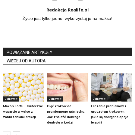
Redakcja Realife.pl
Życie jest tylko jedno, wykorzystaj je na maksa!
POWIĄZANE ARTYKUŁY
WIĘCEJ OD AUTORA
Zdrowie
Zdrowie
Zdrowie
Maxon Forte – skuteczne
Pięć kroków do
Leczenie problemów z
wsparcie w walce z
promiennego uśmiechu:
gruczołem krokowym:
zaburzeniami erekcji
Jak znaleźć dobrego
jakie są dostępne opcje
dentystę w Łodzi
terapii?