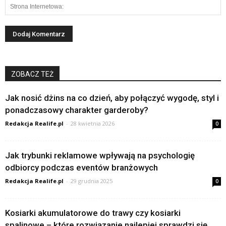
ZOBACZ TEŻ
Jak nosić dżins na co dzień, aby połączyć wygodę, styl i
ponadczasowy charakter garderoby?
Redakcja Realife.pl
-
28 kwietnia 2026
0
Jak trybunki reklamowe wpływają na psychologię
odbiorcy podczas eventów branżowych
Redakcja Realife.pl
-
29 grudnia 2025
0
Kosiarki akumulatorowe do trawy czy kosiarki
spalinowe – które rozwiązanie najlepiej sprawdzi się