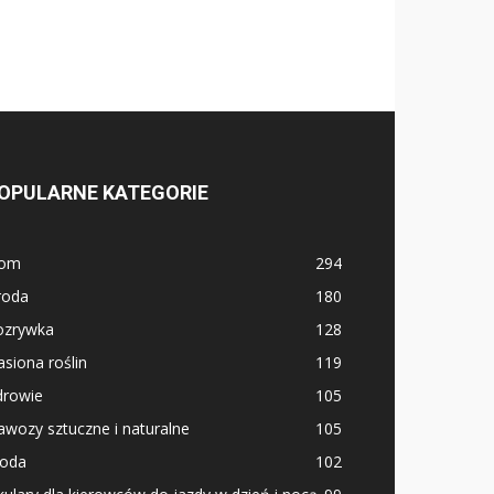
OPULARNE KATEGORIE
om
294
roda
180
ozrywka
128
siona roślin
119
drowie
105
wozy sztuczne i naturalne
105
oda
102