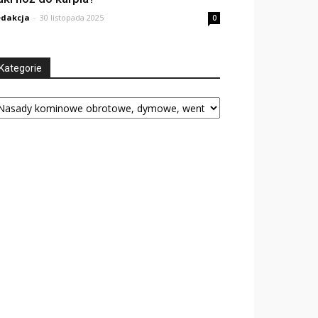
dakcja
-
30 listopada 2025
0
Kategorie
tegorie