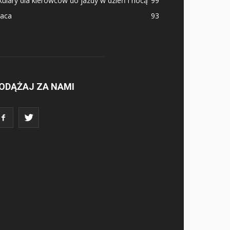
ulary dla kierowców do jazdy w dzień i nocą
99
raca
93
ODĄŻAJ ZA NAMI