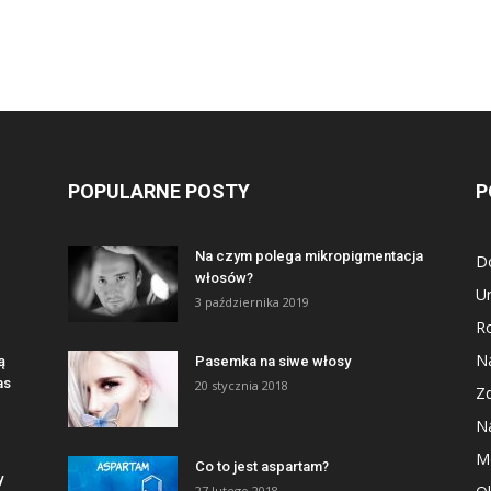
POPULARNE POSTY
P
Na czym polega mikropigmentacja
D
włosów?
U
3 października 2019
R
Na
ą
Pasemka na siwe włosy
as
20 stycznia 2018
Z
Na
M
Co to jest aspartam?
y
27 lutego 2018