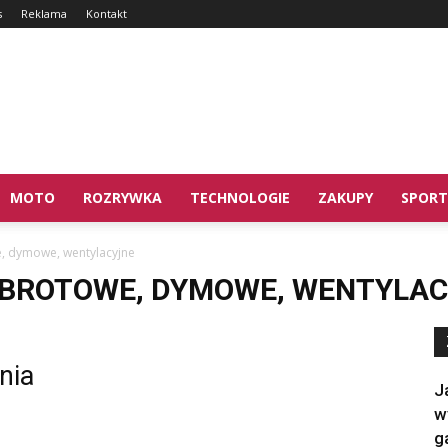
s
Reklama
Kontakt
MOTO
ROZRYWKA
TECHNOLOGIE
ZAKUPY
SPORT
 dymowe, wentylacyjne
BROTOWE, DYMOWE, WENTYLAC
nia
J
w
g