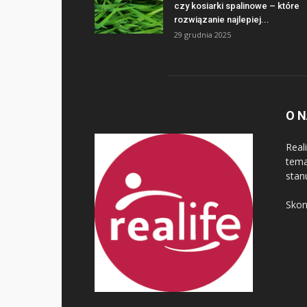
czy kosiarki spalinowe – które
rozwiązanie najlepiej...
29 grudnia 2025
O 
Real
tema
stan
Skon