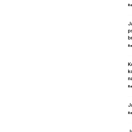
Re
J
p
b
Re
K
k
n
Re
J
Re
J