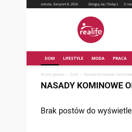
sobota, Sierpień 8, 2026
Zaloguj się / Dołącz
O na
DOM
LIFESTYLE
MODA
PRACA
Strona główna
Dom
Nasady kominowe obrotowe,
NASADY KOMINOWE O
Brak postów do wyświetle