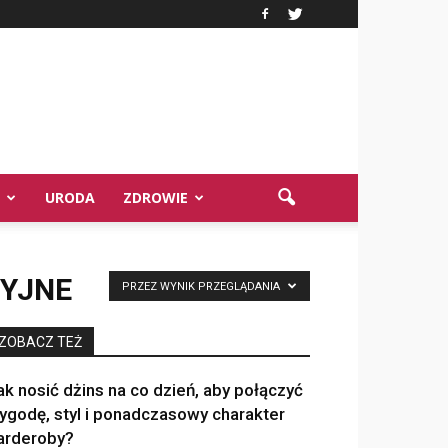
URODA
ZDROWIE
YJNE
PRZEZ WYNIK PRZEGLĄDANIA
ZOBACZ TEŻ
ak nosić dżins na co dzień, aby połączyć
ygodę, styl i ponadczasowy charakter
arderoby?