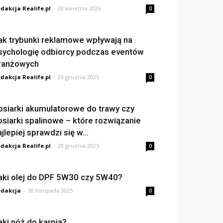
dakcja Realife.pl
-
28 kwietnia 2026
0
ak trybunki reklamowe wpływają na
sychologię odbiorcy podczas eventów
ranżowych
dakcja Realife.pl
-
29 grudnia 2025
0
osiarki akumulatorowe do trawy czy
osiarki spalinowe – które rozwiązanie
ajlepiej sprawdzi się w...
dakcja Realife.pl
-
29 grudnia 2025
0
aki olej do DPF 5W30 czy 5W40?
dakcja
-
30 listopada 2025
0
aki nóż do karpia?