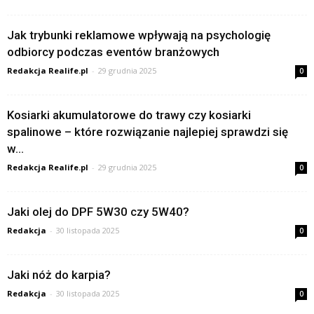
Jak trybunki reklamowe wpływają na psychologię
odbiorcy podczas eventów branżowych
Redakcja Realife.pl
-
29 grudnia 2025
0
Kosiarki akumulatorowe do trawy czy kosiarki
spalinowe – które rozwiązanie najlepiej sprawdzi się
w...
Redakcja Realife.pl
-
29 grudnia 2025
0
Jaki olej do DPF 5W30 czy 5W40?
Redakcja
-
30 listopada 2025
0
Jaki nóż do karpia?
Redakcja
-
30 listopada 2025
0