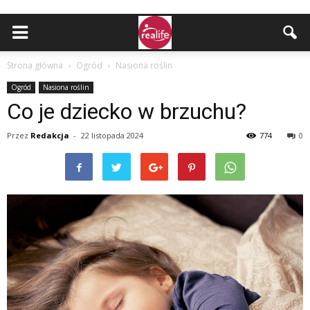
Strona główna
Ogród
Nasiona roślin
Ogród
Nasiona roślin
Co je dziecko w brzuchu?
Przez
Redakcja
-
22 listopada 2024
774
0