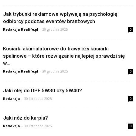
Jak trybunki reklamowe wpływają na psychologię
odbiorcy podczas eventów branżowych
Redakcja Realife.pl
-
29 grudnia 2025
0
Kosiarki akumulatorowe do trawy czy kosiarki
spalinowe – które rozwiązanie najlepiej sprawdzi się
w...
Redakcja Realife.pl
-
29 grudnia 2025
0
Jaki olej do DPF 5W30 czy 5W40?
Redakcja
-
30 listopada 2025
0
Jaki nóż do karpia?
Redakcja
-
30 listopada 2025
0