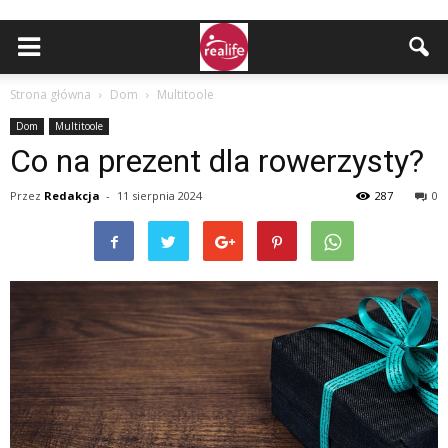
Strona główna
Dom
Multitoole
Dom
Multitoole
Co na prezent dla rowerzysty?
Przez
Redakcja
-
11 sierpnia 2024
287
0