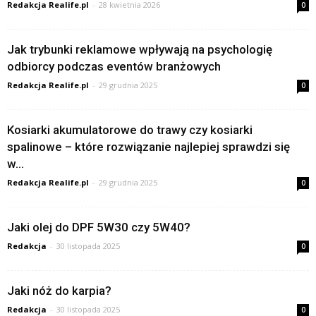
Redakcja Realife.pl
-
28 kwietnia 2026
0
Jak trybunki reklamowe wpływają na psychologię
odbiorcy podczas eventów branżowych
Redakcja Realife.pl
-
29 grudnia 2025
0
Kosiarki akumulatorowe do trawy czy kosiarki
spalinowe – które rozwiązanie najlepiej sprawdzi się
w...
Redakcja Realife.pl
-
29 grudnia 2025
0
Jaki olej do DPF 5W30 czy 5W40?
Redakcja
-
30 listopada 2025
0
Jaki nóż do karpia?
Redakcja
-
30 listopada 2025
0