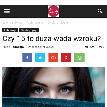
Strona główna
Technologie
Okulary i gogle
Technologie
Okulary i gogle
Czy 15 to duża wada wzroku?
Przez
Redakcja
-
29 października 2025
229
0