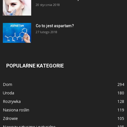
20 stycznia 2018
Co to jest aspartam?
27 lutego 2018
POPULARNE KATEGORIE
Dom
294
Uroda
180
Rozrywka
128
Nasiona roślin
119
Zdrowie
105
Nawozy sztuczne i naturalne
105