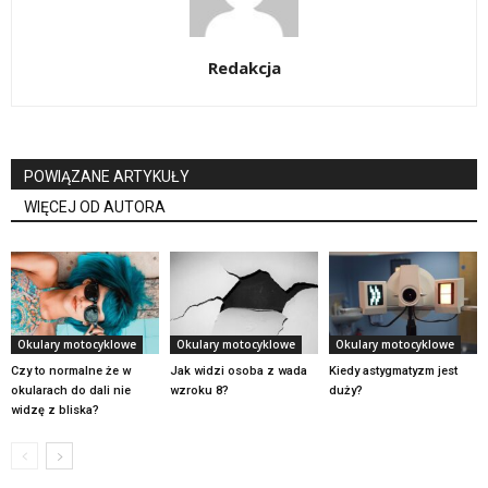
Redakcja
POWIĄZANE ARTYKUŁY
WIĘCEJ OD AUTORA
Okulary motocyklowe
Okulary motocyklowe
Okulary motocyklowe
Czy to normalne że w
Jak widzi osoba z wada
Kiedy astygmatyzm jest
okularach do dali nie
wzroku 8?
duży?
widzę z bliska?