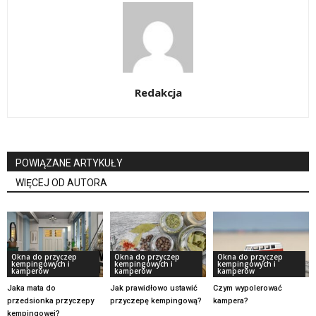
Redakcja
POWIĄZANE ARTYKUŁY
WIĘCEJ OD AUTORA
Okna do przyczep
Okna do przyczep
Okna do przyczep
kempingowych i
kempingowych i
kempingowych i
kamperów
kamperów
kamperów
Jaka mata do
Jak prawidłowo ustawić
Czym wypolerować
przedsionka przyczepy
przyczepę kempingową?
kampera?
kempingowej?