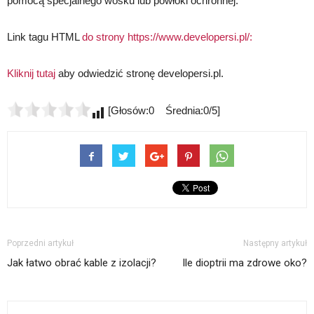
pomocą specjalnego wosku lub powłoki ochronnej.
Link tagu HTML
do strony https://www.developersi.pl/:
Kliknij tutaj
aby odwiedzić stronę developersi.pl.
[Głosów:0 Średnia:0/5]
Poprzedni artykuł
Następny artykuł
Jak łatwo obrać kable z izolacji?
Ile dioptrii ma zdrowe oko?