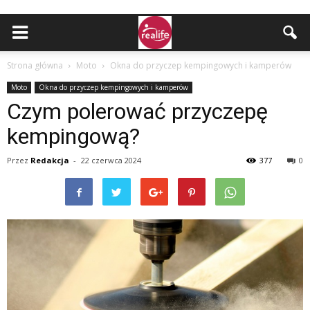
Strona główna
Moto
Okna do przyczep kempingowych i kamperów
Moto
Okna do przyczep kempingowych i kamperów
Czym polerować przyczepę
kempingową?
Przez
Redakcja
-
22 czerwca 2024
377
0