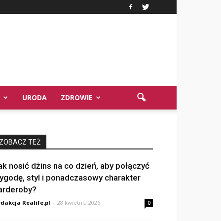
URODA
ZDROWIE
ZOBACZ TEŻ
ak nosić dżins na co dzień, aby połączyć
ygodę, styl i ponadczasowy charakter
arderoby?
dakcja Realife.pl
-
28 kwietnia 2026
0