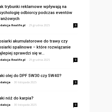
ak trybunki reklamowe wpływają na
sychologię odbiorcy podczas eventów
ranżowych
dakcja Realife.pl
-
29 grudnia 2025
0
osiarki akumulatorowe do trawy czy
osiarki spalinowe – które rozwiązanie
ajlepiej sprawdzi się w...
dakcja Realife.pl
-
29 grudnia 2025
0
aki olej do DPF 5W30 czy 5W40?
dakcja
-
30 listopada 2025
0
aki nóż do karpia?
dakcja
-
30 listopada 2025
0