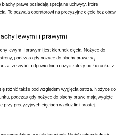
 blachy prawe posiadają specjalne uchwyty, które
cia. To pozwala operatorowi na precyzyjne cięcie bez obaw
achy lewymi i prawymi
hy lewymi i prawymi jest kierunek cięcia. Nożyce do
 strony, podczas gdy nożyce do blachy prawe są
nacza, że wybór odpowiednich nożyc zależy od kierunku, z
się różnić także pod względem wygięcia ostrza. Nożyce do
runku, podczas gdy nożyce do blachy prawe mają wygięte
przy precyzyjnych cięciach wzdłuż linii prostej.
onym narzędziem w wielu branżach. Wybór odpowiednich