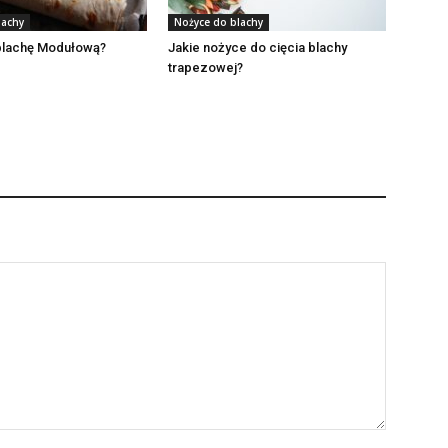
lachy
Nożyce do blachy
blachę Modułową?
Jakie nożyce do cięcia blachy
trapezowej?