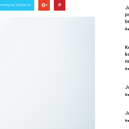
ierkaj) na Twitterze
J
p
b
Re
K
k
n
Re
J
Re
J
Re