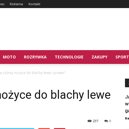
nas
Reklama
Kontakt
MOTO
ROZRYWKA
TECHNOLOGIE
ZAKUPY
SPORT
ę różnią nożyce do blachy lewe i prawe?
nożyce do blachy lewe
J
w
g
Re
237
0