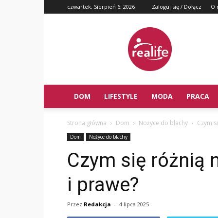
czwartek, Sierpień 6, 2026
Zaloguj się / Dołącz
O 
DOM
LIFESTYLE
MODA
PRACA
Strona główna
Dom
Nożyce do blachy
Czym si
Dom
Nożyce do blachy
Czym się różnią 
i prawe?
Przez
Redakcja
-
4 lipca 2025