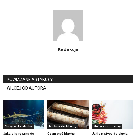
Redakcja
POWIĄZANE ARTYKUŁY
WIĘCEJ OD AUTORA
Nożyce do blachy
Nożyce do blachy
Nożyce do blachy
Jaka piłą ręczna do
Czym ciąć blachę
Jakie nożyce do cięcia