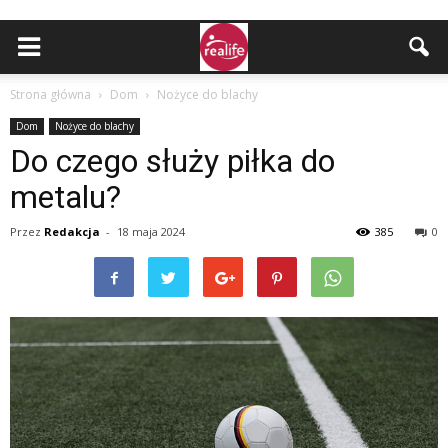
Strona główna
Dom
Nożyce do blachy
Dom
Nożyce do blachy
Do czego służy piłka do
metalu?
Przez
Redakcja
-
18 maja 2024
385
0