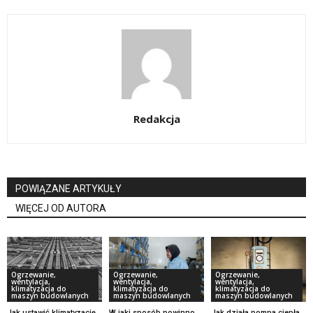
Redakcja
POWIĄZANE ARTYKUŁY
WIĘCEJ OD AUTORA
Ogrzewanie,
Ogrzewanie,
Ogrzewanie,
wentylacja,
wentylacja,
wentylacja,
klimatyzacja do
klimatyzacja do
klimatyzacja do
maszyn budowlanych
maszyn budowlanych
maszyn budowlanych
Jak ustawić klimatyzację
W jaki sposób powinno
Jak działa pompa ciepła