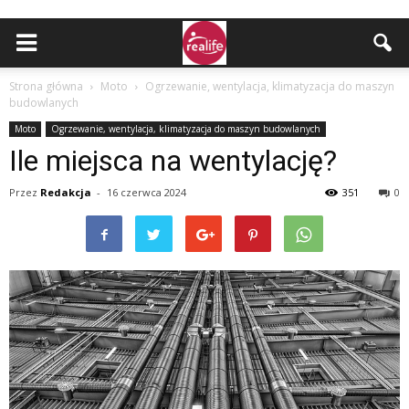
Strona główna
Moto
Ogrzewanie, wentylacja, klimatyzacja do maszyn
budowlanych
Moto
Ogrzewanie, wentylacja, klimatyzacja do maszyn budowlanych
Ile miejsca na wentylację?
Przez
Redakcja
-
16 czerwca 2024
351
0