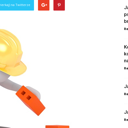
ierkaj) na Twitterze
J
p
b
Re
K
k
n
Re
J
Re
J
Re