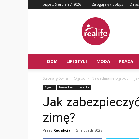
piątek, Sierpień 7, 2026
Zaloguj się / Dołącz
O nas
DOM
LIFESTYLE
MODA
PRACA
Strona główna
Ogród
Nawadnianie ogrodu
Ja
Ogród
Nawadnianie ogrodu
Jak zabezpieczyć
zimę?
Przez
Redakcja
-
5 listopada 2025