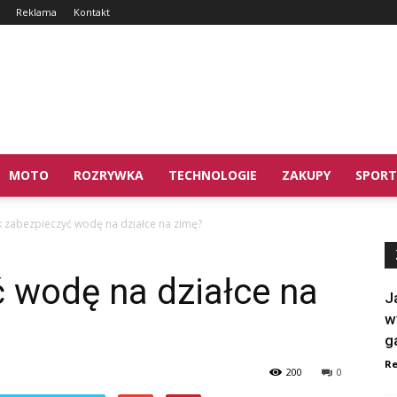
Reklama
Kontakt
MOTO
ROZRYWKA
TECHNOLOGIE
ZAKUPY
SPORT
k zabezpieczyć wodę na działce na zimę?
 wodę na działce na
J
w
g
Re
200
0