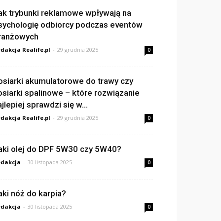
ak trybunki reklamowe wpływają na
sychologię odbiorcy podczas eventów
ranżowych
dakcja Realife.pl
-
29 grudnia 2025
0
osiarki akumulatorowe do trawy czy
osiarki spalinowe – które rozwiązanie
ajlepiej sprawdzi się w...
dakcja Realife.pl
-
29 grudnia 2025
0
aki olej do DPF 5W30 czy 5W40?
dakcja
-
30 listopada 2025
0
aki nóż do karpia?
dakcja
-
30 listopada 2025
0