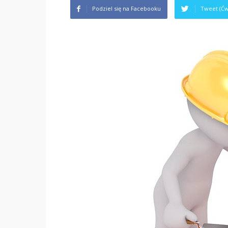
Podziel się na Facebooku
Tweet (Ćw