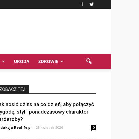
URODA
ZDROWIE
ZOBACZ TEŻ
ak nosić dżins na co dzień, aby połączyć
ygodę, styl i ponadczasowy charakter
arderoby?
dakcja Realife.pl
-
28 kwietnia 2026
0