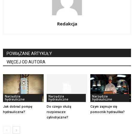
Redakcja
POWIĄZANE ARTYKUŁY
WIĘCEJ OD AUTORA
Narzędzia
Narzędzia
Narzędzia
hydrauliczne
hydrauliczne
hydrauliczne
Jak dobrać pompę
Do czego służą
Czym zajmuje się
hydrauliczna?
rozpieracze
pomocnik hydraulika?
cylindryczne?