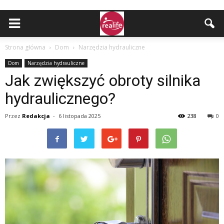
Strona główna
Dom
Narzędzia hydrauliczne
Dom
Narzędzia hydrauliczne
Jak zwiększyć obroty silnika
hydraulicznego?
Przez
Redakcja
-
6 listopada 2025
238
0