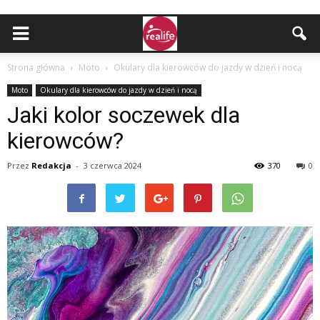
Strona główna
Moto
Okulary dla kierowców do jazdy w dzień i nocą
Moto
Okulary dla kierowców do jazdy w dzień i nocą
Jaki kolor soczewek dla
kierowców?
Przez
Redakcja
-
3 czerwca 2024
370
0