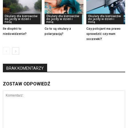
Okulary dla kierowców
Okulary dla kierowców
Okulary dla kierowców
do jazdy w dzień i
do jazdy w dzień i
do jazdy w dzień i
nocą
nocą
nocą
Ile dioptrii to
Co to są okulary z
Czy policjant ma prawo
niedowidzenie?
polaryzacją?
sprawdzić czy mam
soczewki?
BRAK KOMENTARZY
ZOSTAW ODPOWIEDŹ