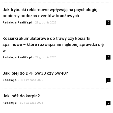
Jak trybunki reklamowe wpływają na psychologię
odbiorcy podczas eventów branżowych
Redakcja Realife.pl
-
29 grudnia 2025
0
Kosiarki akumulatorowe do trawy czy kosiarki
spalinowe – które rozwiązanie najlepiej sprawdzi się
w...
Redakcja Realife.pl
-
29 grudnia 2025
0
Jaki olej do DPF 5W30 czy 5W40?
Redakcja
-
30 listopada 2025
0
Jaki nóż do karpia?
Redakcja
-
30 listopada 2025
0