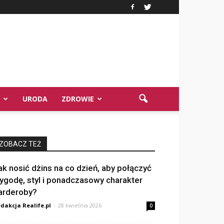
URODA
ZDROWIE
ZOBACZ TEŻ
ak nosić dżins na co dzień, aby połączyć
ygodę, styl i ponadczasowy charakter
arderoby?
dakcja Realife.pl
-
28 kwietnia 2026
0