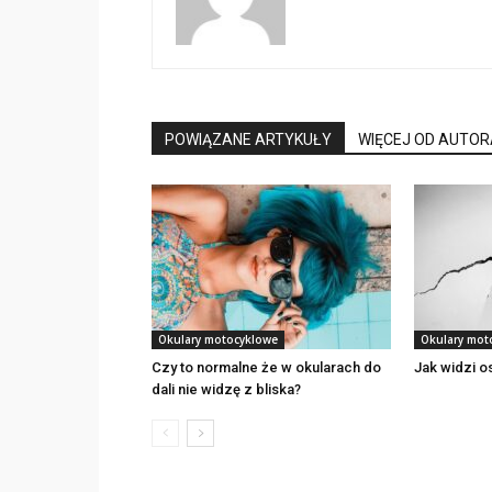
POWIĄZANE ARTYKUŁY
WIĘCEJ OD AUTOR
Okulary motocyklowe
Okulary mot
Czy to normalne że w okularach do
Jak widzi 
dali nie widzę z bliska?