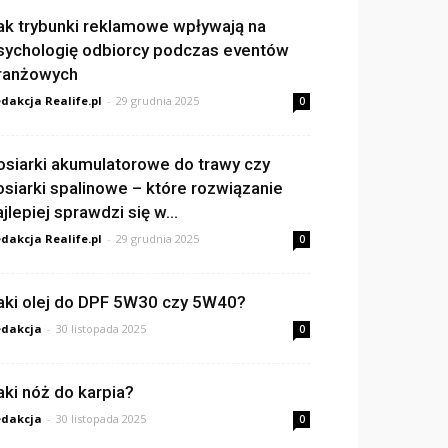
ak trybunki reklamowe wpływają na
sychologię odbiorcy podczas eventów
ranżowych
dakcja Realife.pl
-
29 grudnia 2025
0
osiarki akumulatorowe do trawy czy
osiarki spalinowe – które rozwiązanie
ajlepiej sprawdzi się w...
dakcja Realife.pl
-
29 grudnia 2025
0
aki olej do DPF 5W30 czy 5W40?
dakcja
-
30 listopada 2025
0
aki nóż do karpia?
dakcja
-
30 listopada 2025
0