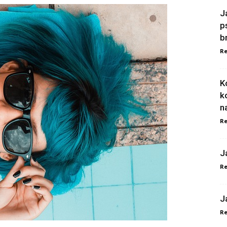
J
p
b
Re
K
k
n
Re
J
Re
J
Re