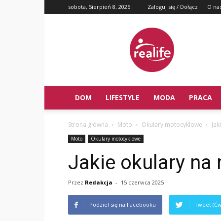
sobota, Sierpień 8, 2026
Zaloguj się / Dołącz
O na
DOM
LIFESTYLE
MODA
PRACA
Strona główna
Moto
Okulary motocyklowe
Jak
Moto
Okulary motocyklowe
Jakie okulary na
Przez
Redakcja
-
15 czerwca 2025
Podziel się na Facebooku
Tweet (Ćw