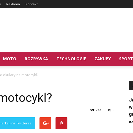
s
Reklama
Kontakt
MOTO
ROZRYWKA
TECHNOLOGIE
ZAKUPY
SPORT
ie okulary na motocykl?
 motocykl?
J
w
243
0
g
Re
ierkaj) na Twitterze