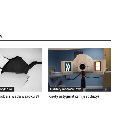
A
ocyklowe
Okulary motocyklowe
osoba z wada wzroku 8?
Kiedy astygmatyzm jest duży?