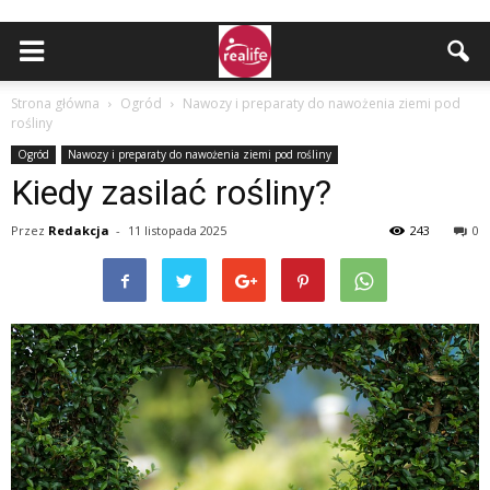
Strona główna
Ogród
Nawozy i preparaty do nawożenia ziemi pod
rośliny
Ogród
Nawozy i preparaty do nawożenia ziemi pod rośliny
Kiedy zasilać rośliny?
Przez
Redakcja
-
11 listopada 2025
243
0