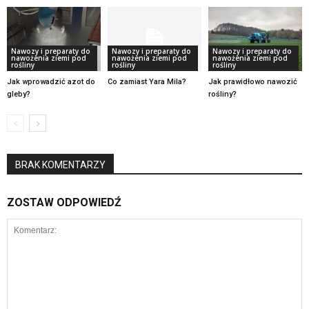
Nawozy i preparaty do
Nawozy i preparaty do
Nawozy i preparaty do
nawożenia ziemi pod
nawożenia ziemi pod
nawożenia ziemi pod
rośliny
rośliny
rośliny
Jak wprowadzić azot do
Co zamiast Yara Mila?
Jak prawidłowo nawozić
gleby?
rośliny?
BRAK KOMENTARZY
ZOSTAW ODPOWIEDŹ