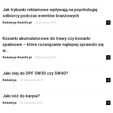
Jak trybunki reklamowe wpływają na psychologię
odbiorcy podczas eventów branżowych
Redakcja Realife.pl
-
29 grudnia 2025
0
Kosiarki akumulatorowe do trawy czy kosiarki
spalinowe – które rozwiązanie najlepiej sprawdzi się
w...
Redakcja Realife.pl
-
29 grudnia 2025
0
Jaki olej do DPF 5W30 czy 5W40?
Redakcja
-
30 listopada 2025
0
Jaki nóż do karpia?
Redakcja
-
30 listopada 2025
0