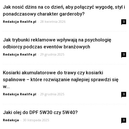
Jak nosić dżins na co dzień, aby połączyć wygodę, styl i
ponadczasowy charakter garderoby?
Redakcja Realife.pl
-
28 kwietnia 2026
0
Jak trybunki reklamowe wpływają na psychologię
odbiorcy podczas eventów branżowych
Redakcja Realife.pl
-
29 grudnia 2025
0
Kosiarki akumulatorowe do trawy czy kosiarki
spalinowe – które rozwiązanie najlepiej sprawdzi się
w...
Redakcja Realife.pl
-
29 grudnia 2025
0
Jaki olej do DPF 5W30 czy 5W40?
Redakcja
-
30 listopada 2025
0