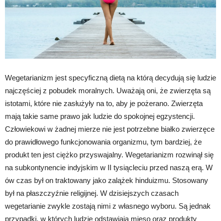
Wegetarianizm jest specyficzną dietą na którą decydują się ludzie
najczęściej z pobudek moralnych. Uważają oni, że zwierzęta są
istotami, które nie zasłużyły na to, aby je pożerano. Zwierzęta
mają takie same prawo jak ludzie do spokojnej egzystencji.
Człowiekowi w żadnej mierze nie jest potrzebne białko zwierzęce
do prawidłowego funkcjonowania organizmu, tym bardziej, że
produkt ten jest ciężko przyswajalny. Wegetarianizm rozwinął się
na subkontynencie indyjskim w II tysiącleciu przed naszą erą. W
ów czas był on traktowany jako zalążek hinduizmu. Stosowany
był na płaszczyźnie religijnej. W dzisiejszych czasach
wegetarianie zwykle zostają nimi z własnego wyboru. Są jednak
przypadki, w których ludzie odstawiają mięso oraz produkty