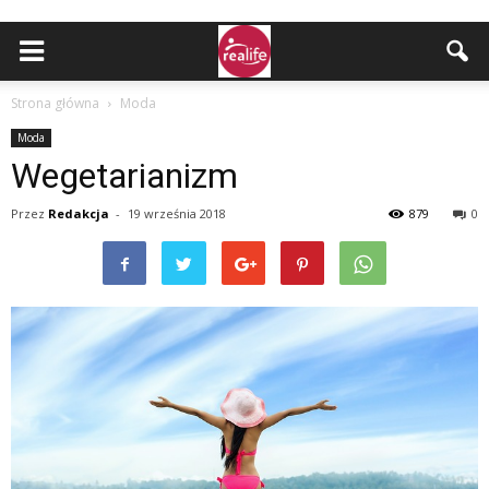
Strona główna
Moda
Moda
Wegetarianizm
Przez
Redakcja
-
19 września 2018
879
0