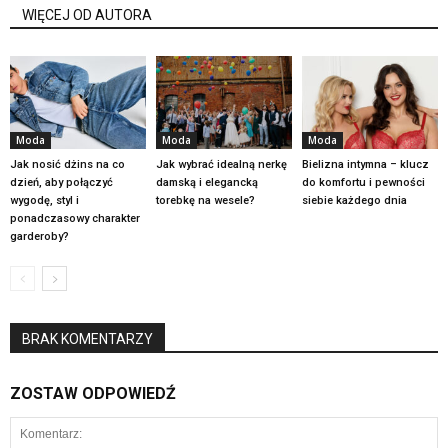
WIĘCEJ OD AUTORA
Moda
Moda
Moda
Jak nosić dżins na co
Jak wybrać idealną nerkę
Bielizna intymna – klucz
dzień, aby połączyć
damską i elegancką
do komfortu i pewności
wygodę, styl i
torebkę na wesele?
siebie każdego dnia
ponadczasowy charakter
garderoby?
BRAK KOMENTARZY
ZOSTAW ODPOWIEDŹ