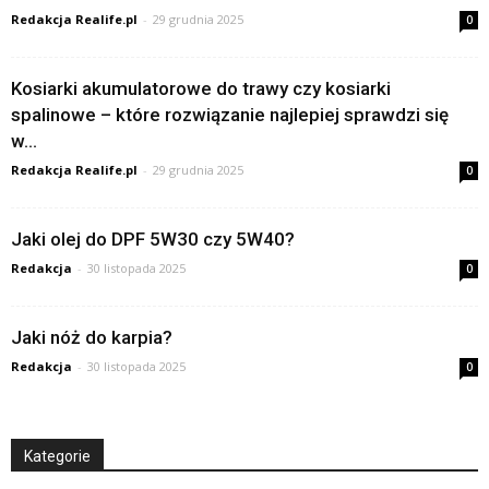
Redakcja Realife.pl
-
29 grudnia 2025
0
Kosiarki akumulatorowe do trawy czy kosiarki
spalinowe – które rozwiązanie najlepiej sprawdzi się
w...
Redakcja Realife.pl
-
29 grudnia 2025
0
Jaki olej do DPF 5W30 czy 5W40?
Redakcja
-
30 listopada 2025
0
Jaki nóż do karpia?
Redakcja
-
30 listopada 2025
0
Kategorie