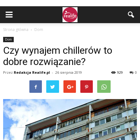
Strona główna
Dom
Dom
Czy wynajem chillerów to
dobre rozwiązanie?
Przez
Redakcja Realife.pl
-
26 sierpnia 2019
929
0