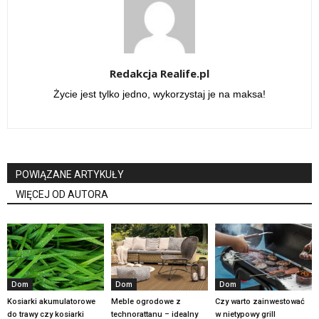
Redakcja Realife.pl
Życie jest tylko jedno, wykorzystaj je na maksa!
POWIĄZANE ARTYKUŁY
WIĘCEJ OD AUTORA
Dom
Dom
Dom
Kosiarki akumulatorowe
Meble ogrodowe z
Czy warto zainwestować
do trawy czy kosiarki
technorattanu – idealny
w nietypowy grill