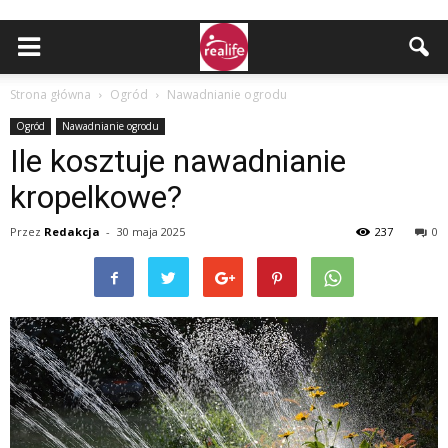
Strona główna
Ogród
Nawadnianie ogrodu
Ogród
Nawadnianie ogrodu
Ile kosztuje nawadnianie
kropelkowe?
Przez
Redakcja
-
30 maja 2025
237
0