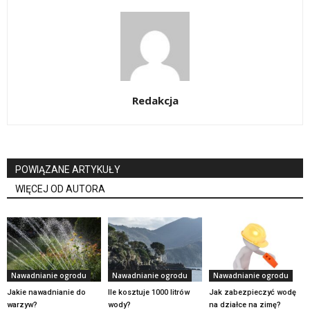
Redakcja
POWIĄZANE ARTYKUŁY
WIĘCEJ OD AUTORA
Nawadnianie ogrodu
Nawadnianie ogrodu
Nawadnianie ogrodu
Jakie nawadnianie do
Ile kosztuje 1000 litrów
Jak zabezpieczyć wodę
warzyw?
wody?
na działce na zimę?