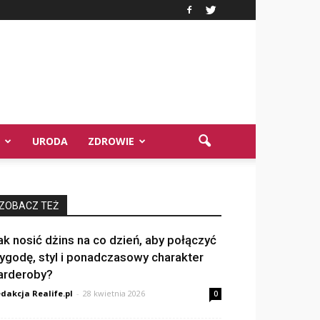
URODA
ZDROWIE
ZOBACZ TEŻ
ak nosić dżins na co dzień, aby połączyć
ygodę, styl i ponadczasowy charakter
arderoby?
dakcja Realife.pl
-
28 kwietnia 2026
0