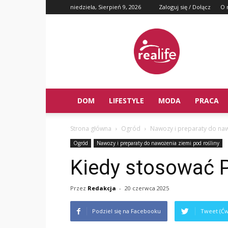
niedziela, Sierpień 9, 2026
Zaloguj się / Dołącz
O 
DOM
LIFESTYLE
MODA
PRACA
Strona główna
Ogród
Nawozy i preparaty do naw
Ogród
Nawozy i preparaty do nawożenia ziemi pod rośliny
Kiedy stosować P
Przez
Redakcja
-
20 czerwca 2025
Podziel się na Facebooku
Tweet (Ćw