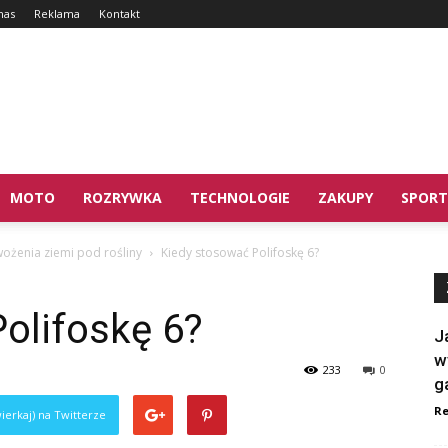
nas
Reklama
Kontakt
MOTO
ROZRYWKA
TECHNOLOGIE
ZAKUPY
SPORT
ożenia ziemi pod rośliny
Kiedy stosować Polifoskę 6?
olifoskę 6?
J
w
233
0
g
Re
ierkaj) na Twitterze