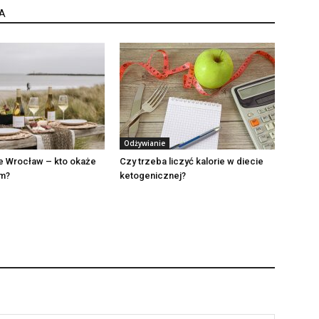
A
Odżywianie
e Wrocław – kto okaże
Czy trzeba liczyć kalorie w diecie
em?
ketogenicznej?