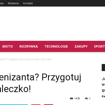
nas
Reklama
Kontakt
MOTO
ROZRYWKA
TECHNOLOGIE
ZAKUPY
SPORT
anta? Przygotuj tęczowe ptasie mleczko!
lenizanta? Przygotuj
J
w
leczko!
g
Re
1478
0