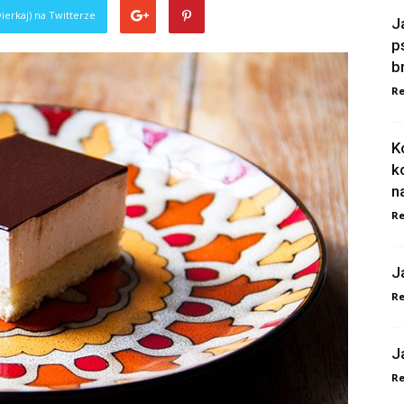
ierkaj) na Twitterze
J
p
b
Re
K
k
n
Re
J
Re
J
Re