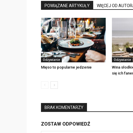
POWIĄZANE ARTYKUŁY
WIĘCEJ OD AUTOR
Odżywianie
Odżywianie
Mięso to popularne jedzenie
Wina słodki
się ich fan
BRAK KOMENTARZY
ZOSTAW ODPOWIEDŹ