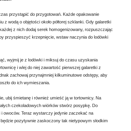
, czas przystąpić do przygotowań. Każde opakowanie
u z wodą o objętości około półtorej szklanki. Gdy galaretki
o każdej z nich dodaj serek homogenizowany, rozpuszczając
by przyspieszyć krzepnięcie, wstaw naczynia do lodówki
ć, wyjmij je z lodówki i miksuj do czasu uzyskania
townicę i wlej do niej zawartość pierwszej galaretki z
jednak zachowaj przynajmniej kilkuminutowe odstępy, aby
oszło do ich wymieszania.
e, ubij śmietanę i również umieść ją w tortownicy. Na
wstałych czekoladowych wiórków stwórz posypkę. Do
i i owoców. Teraz wystarczy jedynie zaczekać na
ią będzie pozytywnie zaskoczony tak nietypowym słodkim