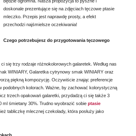
będzie ogromna. Nasza propozycja to pyszne i
doskonale prezentujące się na zdjęciach tęczowe ptasie
mleczko. Przepis jest naprawdę prosty, a efekt
przechodzi najśmielsze oczekiwania!
Czego potrzebujesz do przygotowania tęczowego
i się trzy rodzaje różnokolorowych galaretek. Według nas
wy smak WINIARY, Galaretka cytrynowy smak WINIARY oraz
rzą piękną kompozycję. Oczywiście znając preferencje
 w podobnych kolorach. Ważne, by zachować kolorystyczną
cz trzech opakowań galaretki, przydadzą ci się także 3
 ml śmietany 30%. Trudno wyobrazić sobie
ptasie
ież tabliczkę mlecznej czekolady, która posłuży jako
rokach