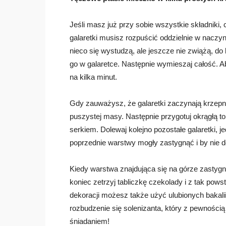
Jeśli masz już przy sobie wszystkie składniki
galaretki musisz rozpuścić oddzielnie w naczyni
nieco się wystudzą, ale jeszcze nie zwiążą, d
go w galaretce. Następnie wymieszaj całość. A
na kilka minut.
Gdy zauważysz, że galaretki zaczynają krzepną
puszystej masy. Następnie przygotuj okrągłą tor
serkiem. Dolewaj kolejno pozostałe galaretki, 
poprzednie warstwy mogły zastygnąć i by nie d
Kiedy warstwa znajdująca się na górze zastygni
koniec zetrzyj tabliczkę czekolady i z tak po
dekoracji możesz także użyć ulubionych bakali
rozbudzenie się solenizanta, który z pewnośc
śniadaniem!