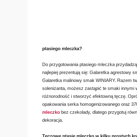
ptasiego mleczka?
Do przygotowania ptasiego mleczka przydadzą c
najlepiej prezentują się: Galaretka agresto
Galaretka malinowy smak WINIARY. Razem two
solenizanta, możesz zastąpić te smaki innymi
różnorodność i stworzyć efektowną tęczę. Opró
opakowania serka homogenizowanego oraz 370
mleczko
bez czekolady, dlatego przygotuj równ
dekoracja.
Tęczowe ptasie mleczko w kilku prostych k