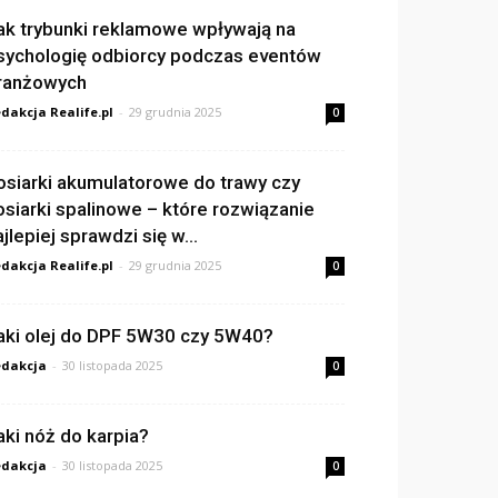
ak trybunki reklamowe wpływają na
sychologię odbiorcy podczas eventów
ranżowych
dakcja Realife.pl
-
29 grudnia 2025
0
osiarki akumulatorowe do trawy czy
osiarki spalinowe – które rozwiązanie
ajlepiej sprawdzi się w...
dakcja Realife.pl
-
29 grudnia 2025
0
aki olej do DPF 5W30 czy 5W40?
dakcja
-
30 listopada 2025
0
aki nóż do karpia?
dakcja
-
30 listopada 2025
0