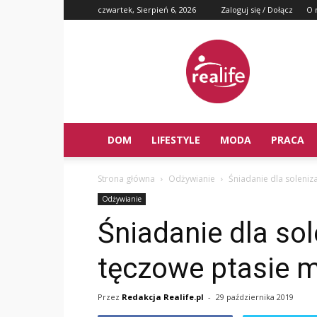
czwartek, Sierpień 6, 2026
Zaloguj się / Dołącz
O 
DOM
LIFESTYLE
MODA
PRACA
Strona główna
Odżywianie
Śniadanie dla soleniz
Odżywianie
Śniadanie dla so
tęczowe ptasie m
Przez
Redakcja Realife.pl
-
29 października 2019