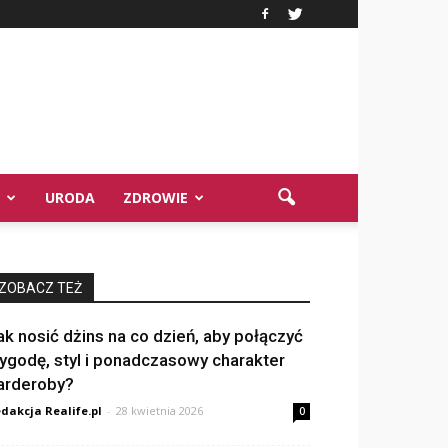
URODA
ZDROWIE
ZOBACZ TEŻ
ak nosić dżins na co dzień, aby połączyć
ygodę, styl i ponadczasowy charakter
arderoby?
dakcja Realife.pl
-
28 kwietnia 2026
0